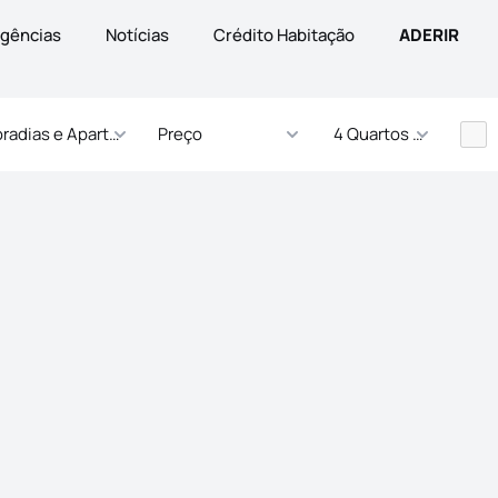
gências
Notícias
Crédito Habitação
ADERIR
radias e Apartamentos
Preço
4 Quartos - ... Quarto
s