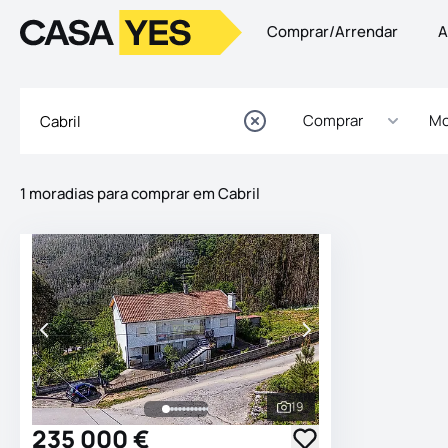
Comprar/Arrendar
A
Logo
Ir para a homepage
Comprar
Mo
1 moradias para comprar em Cabril
Imóveis
Lista de Imóveis
19
Ver todas as fotografia
235 000 €