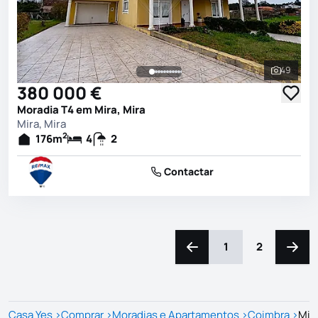
49
Ver toda
380 000 €
Moradia T4 em Mira, Mira
Mira, Mira
2
176
m
4
2
Contactar
1
2
Navegação para a esquerd
Naveg
Casa Yes
>
Comprar
>
Moradias e Apartamentos
>
Coimbra
>
Mir