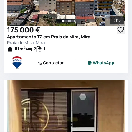
45
Ver toda
175 000 €
Apartamento T2 em Praia de Mira, Mira
Praia de Mira, Mira
2
81
m
2
1
Contactar
WhatsApp