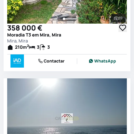
39
Ver toda
358 000 €
Moradia T3 em Mira, Mira
Mira, Mira
2
210
m
3
3
Contactar
WhatsApp