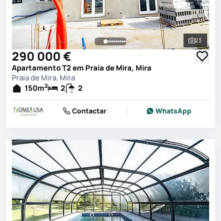
23
Ver toda
290 000 €
Apartamento T2 em Praia de Mira, Mira
Praia de Mira, Mira
2
150
m
2
2
Contactar
WhatsApp