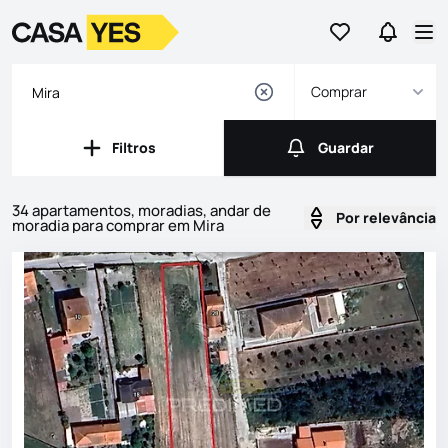
Ir para os favor
Ir para 
Logo
Ir para a homepage
Abr
Comprar
Filtros
Guardar
Filtros
Guardar
34 apartamentos, moradias, andar de
Por relevância
moradia para comprar em Mira
Imóveis
Lista de Imóveis