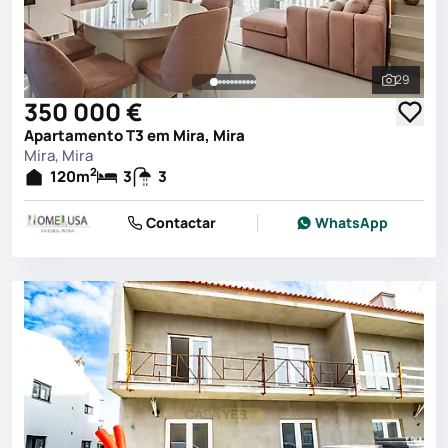
29
Ver toda
350 000 €
Apartamento T3 em Mira, Mira
Mira, Mira
2
120
m
3
3
Contactar
WhatsApp