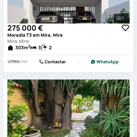
6
Ver toda
275 000 €
Moradia T3 em Mira, Mira
Mira, Mira
2
303
m
3
2
Contactar
WhatsApp