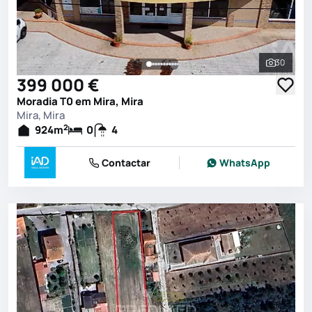
30
Ver toda
399 000 €
Moradia T0 em Mira, Mira
Mira, Mira
2
924
m
0
4
Contactar
WhatsApp