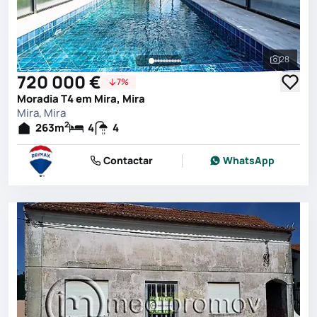
28
Ver toda
720 000 €
7%
Moradia T4 em Mira, Mira
Mira, Mira
2
263
m
4
4
Contactar
WhatsApp