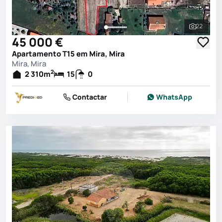
22
Ver toda
45 000 €
Apartamento T15 em Mira, Mira
Mira, Mira
2
2 310
m
15
0
Contactar
WhatsApp