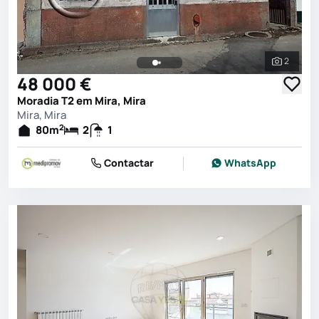
2
Ver toda
48 000 €
Moradia T2 em Mira, Mira
Mira, Mira
2
80
m
2
1
Contactar
WhatsApp