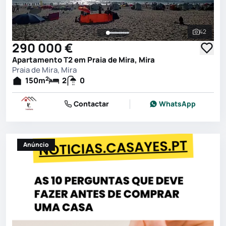
42
Ver toda
290 000 €
Apartamento T2 em Praia de Mira, Mira
Praia de Mira, Mira
2
150
m
2
0
Contactar
WhatsApp
Anúncio