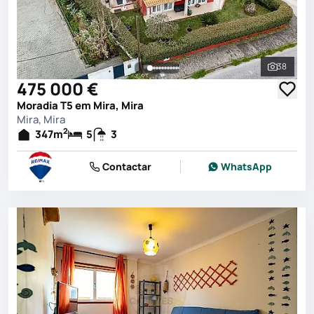
38
Ver toda
475 000 €
Moradia T5 em Mira, Mira
Mira, Mira
2
347
m
5
3
Contactar
WhatsApp