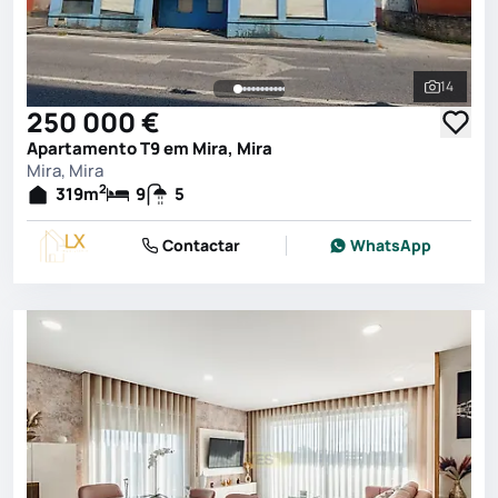
14
Ver toda
250 000 €
Apartamento T9 em Mira, Mira
Mira, Mira
2
319
m
9
5
Contactar
WhatsApp