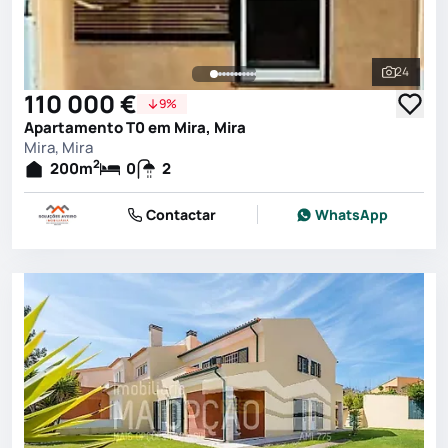
24
Ver toda
110 000 €
9%
Apartamento T0 em Mira, Mira
Mira, Mira
2
200
m
0
2
Contactar
WhatsApp