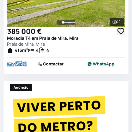
42
Ver toda
385 000 €
Moradia T4 em Praia de Mira, Mira
Praia de Mira, Mira
2
415
m
4
4
Contactar
WhatsApp
Anúncio