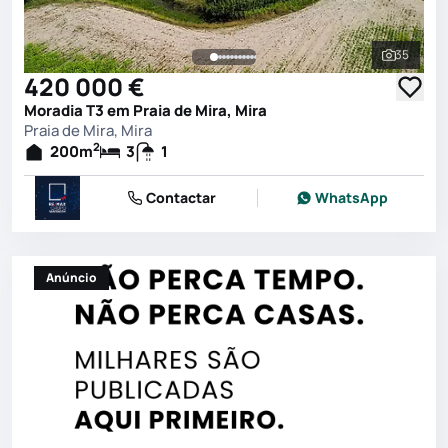
35
Ver toda
420 000 €
Moradia T3 em Praia de Mira, Mira
Praia de Mira, Mira
2
200
m
3
1
Contactar
WhatsApp
Anúncio