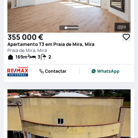
38
Ver toda
355 000 €
Apartamento T3 em Praia de Mira, Mira
Praia de Mira, Mira
2
169
m
3
2
Contactar
WhatsApp