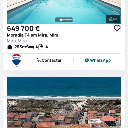
49
Ver toda
649 700 €
Moradia T4 em Mira, Mira
Mira, Mira
2
253
m
4
4
Contactar
WhatsApp