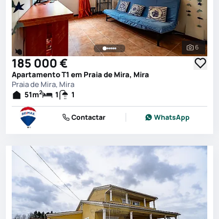
6
Ver toda
185 000 €
Apartamento T1 em Praia de Mira, Mira
Praia de Mira, Mira
2
51
m
1
1
Contactar
WhatsApp