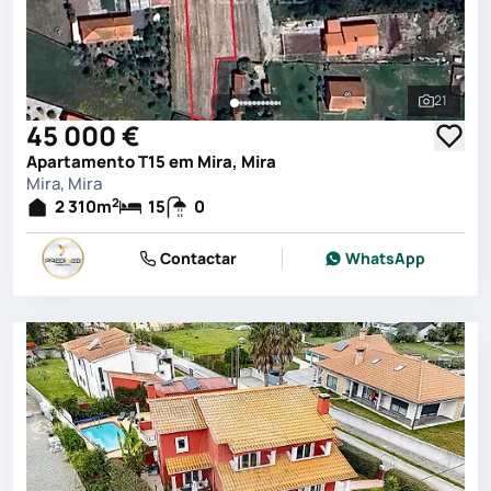
21
Ver toda
45 000 €
Apartamento T15 em Mira, Mira
Mira, Mira
2
2 310
m
15
0
Contactar
WhatsApp