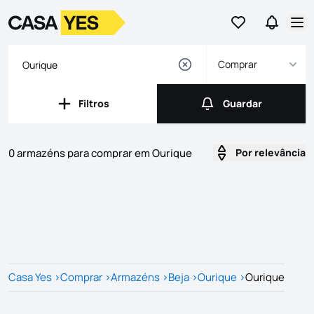
Ir para os favor
Ir para 
Logo
Ir para a homepage
Abr
Comprar
Filtros
Guardar
Filtros
Guardar
0 armazéns para comprar em Ourique
Por relevância
Imóveis
Lista de Imóveis
Casa Yes
>
Comprar
>
Armazéns
>
Beja
>
Ourique
>
Ourique