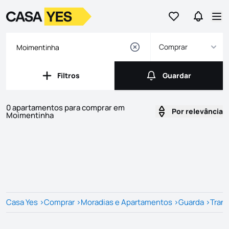
Ir para os favor
Ir para 
Logo
Ir para a homepage
Abr
Comprar
Filtros
Guardar
Filtros
Guardar
0 apartamentos para comprar em
Por relevância
Moimentinha
Imóveis
Lista de Imóveis
Casa Yes
>
Comprar
>
Moradias e Apartamentos
>
Guarda
>
Tran