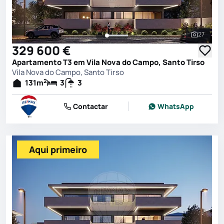
27
Ver toda
329 600 €
Apartamento T3 em Vila Nova do Campo, Santo Tirso
Vila Nova do Campo, Santo Tirso
2
131
m
3
3
Contactar
WhatsApp
Aqui primeiro