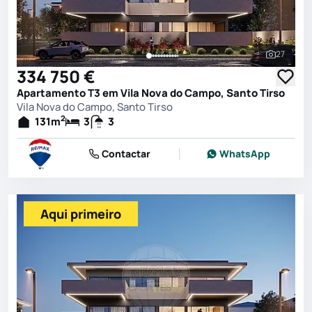
27
Ver toda
334 750 €
Apartamento T3 em Vila Nova do Campo, Santo Tirso
Vila Nova do Campo, Santo Tirso
2
131
m
3
3
Contactar
WhatsApp
Aqui primeiro