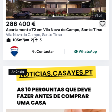
27
Ver toda
288 400 €
Apartamento T2 em Vila Nova do Campo, Santo Tirso
Vila Nova do Campo, Santo Tirso
2
105
m
2
3
Contactar
WhatsApp
Anúncio