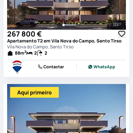
27
Ver toda
267 800 €
Apartamento T2 em Vila Nova do Campo, Santo Tirso
Vila Nova do Campo, Santo Tirso
2
88
m
2
2
Contactar
WhatsApp
Aqui primeiro