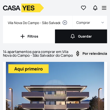
Ir para os favor
Ir para 
Logo
Ir para a homepage
Abr
Comprar
Filtros
Guardar
Filtros
Guardar
14 apartamentos para comprar em Vila
Por relevância
Nova do Campo - São Salvador do Campo
Imóveis
Lista de Imóveis
Aqui primeiro