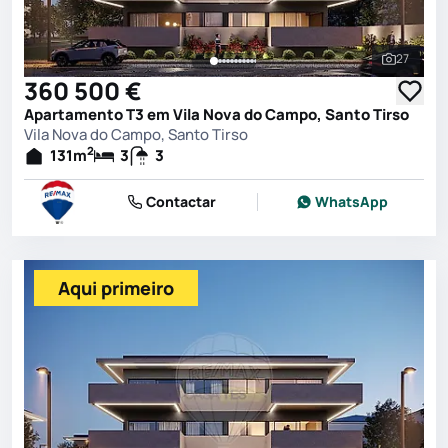
27
Ver toda
360 500 €
Apartamento T3 em Vila Nova do Campo, Santo Tirso
Vila Nova do Campo, Santo Tirso
2
131
m
3
3
Contactar
WhatsApp
Aqui primeiro