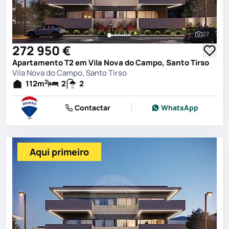
27
Ver toda
272 950 €
Apartamento T2 em Vila Nova do Campo, Santo Tirso
Vila Nova do Campo, Santo Tirso
2
112
m
2
2
Contactar
WhatsApp
Aqui primeiro