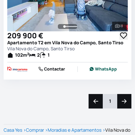
18
Ver toda
209 900 €
Apartamento T2 em Vila Nova do Campo, Santo Tirso
Vila Nova do Campo, Santo Tirso
2
102
m
2
1
Contactar
WhatsApp
1
Navegação para a e
Naveg
Casa Yes
>
Comprar
>
Moradias e Apartamentos
>
Vila Nova do 