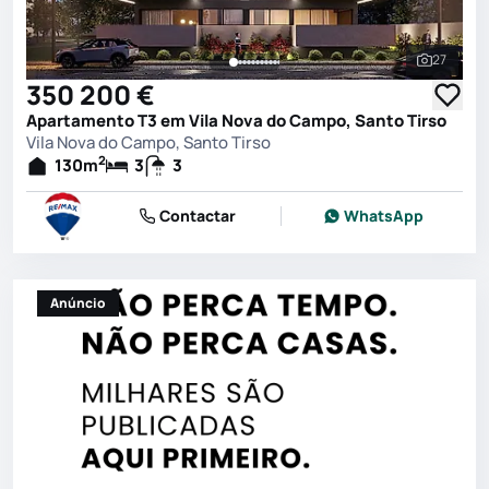
27
Ver toda
350 200 €
Apartamento T3 em Vila Nova do Campo, Santo Tirso
Vila Nova do Campo, Santo Tirso
2
130
m
3
3
Contactar
WhatsApp
Anúncio