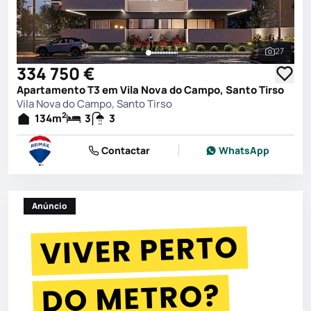
27
Ver toda
334 750 €
Apartamento T3 em Vila Nova do Campo, Santo Tirso
Vila Nova do Campo, Santo Tirso
2
134
m
3
3
Contactar
WhatsApp
Anúncio