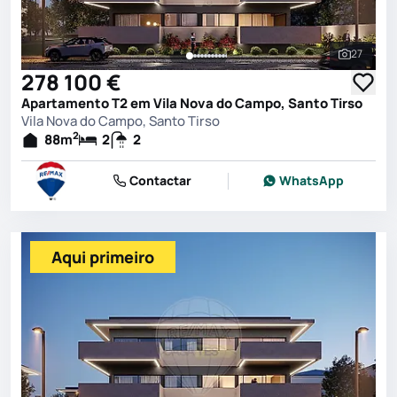
27
Ver toda
278 100 €
Apartamento T2 em Vila Nova do Campo, Santo Tirso
Vila Nova do Campo, Santo Tirso
2
88
m
2
2
Contactar
WhatsApp
Aqui primeiro