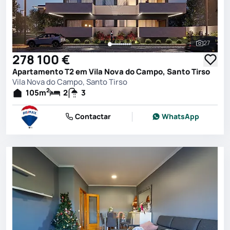
27
Ver toda
278 100 €
Apartamento T2 em Vila Nova do Campo, Santo Tirso
Vila Nova do Campo, Santo Tirso
2
105
m
2
3
Contactar
WhatsApp