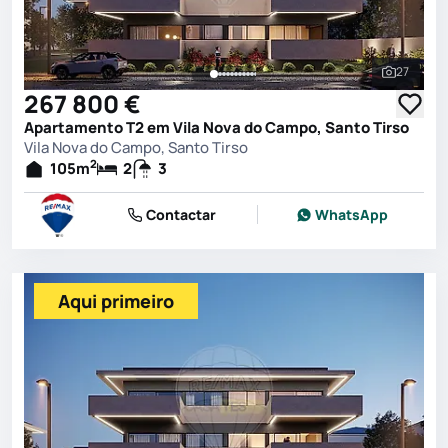
27
Ver toda
267 800 €
Apartamento T2 em Vila Nova do Campo, Santo Tirso
Vila Nova do Campo, Santo Tirso
2
105
m
2
3
Contactar
WhatsApp
Aqui primeiro