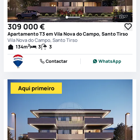
27
Ver toda
309 000 €
Apartamento T3 em Vila Nova do Campo, Santo Tirso
Vila Nova do Campo, Santo Tirso
2
134
m
3
3
Contactar
WhatsApp
Aqui primeiro