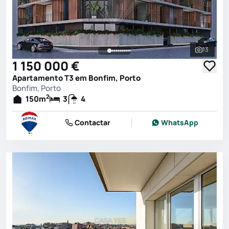
13
Ver toda
1 150 000 €
Apartamento T3 em Bonfim, Porto
Bonfim, Porto
2
150
m
3
4
Contactar
WhatsApp