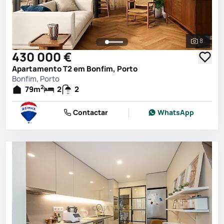
8
Ver toda
430 000 €
Apartamento T2 em Bonfim, Porto
Bonfim, Porto
2
79
m
2
2
Contactar
WhatsApp