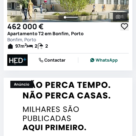
11
Ver toda
462 000 €
Apartamento T2 em Bonfim, Porto
Bonfim, Porto
2
97
m
2
2
Contactar
WhatsApp
Anúncio