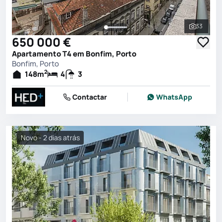
33
Ver toda
650 000 €
Apartamento T4 em Bonfim, Porto
Bonfim, Porto
2
148
m
4
3
Contactar
WhatsApp
Novo - 2 dias atrás