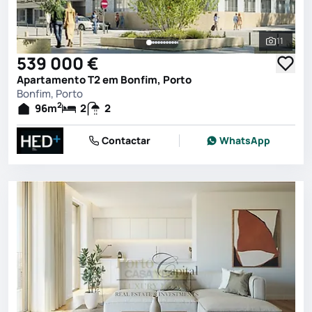
11
Ver toda
539 000 €
Apartamento T2 em Bonfim, Porto
Bonfim, Porto
2
96
m
2
2
Contactar
WhatsApp