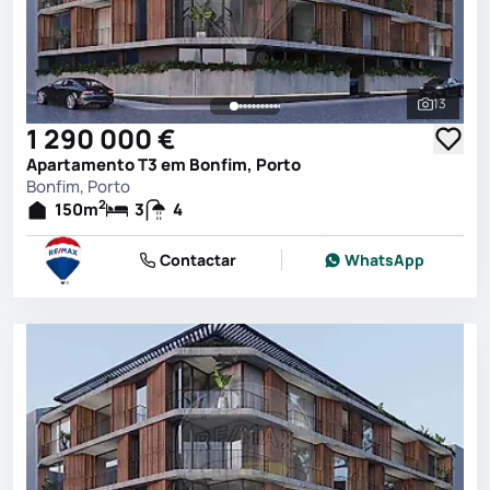
13
Ver toda
1 290 000 €
Apartamento T3 em Bonfim, Porto
Bonfim, Porto
2
150
m
3
4
Contactar
WhatsApp