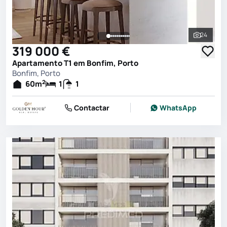
24
Ver toda
319 000 €
Apartamento T1 em Bonfim, Porto
Bonfim, Porto
2
60
m
1
1
Contactar
WhatsApp