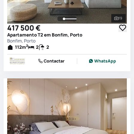
19
Ver toda
417 500 €
Apartamento T2 em Bonfim, Porto
Bonfim, Porto
2
112
m
2
2
Contactar
WhatsApp