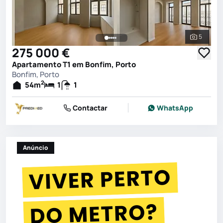
5
Ver toda
275 000 €
Apartamento T1 em Bonfim, Porto
Bonfim, Porto
2
54
m
1
1
Contactar
WhatsApp
Anúncio