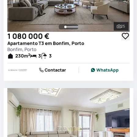
25
Ver toda
1 080 000 €
Apartamento T3 em Bonfim, Porto
Bonfim, Porto
2
230
m
3
3
Contactar
WhatsApp