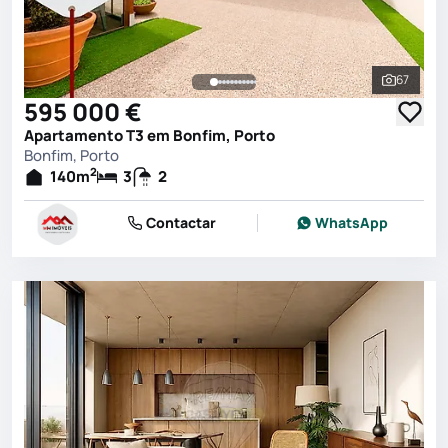
67
Ver toda
595 000 €
Apartamento T3 em Bonfim, Porto
Bonfim, Porto
2
140
m
3
2
Contactar
WhatsApp