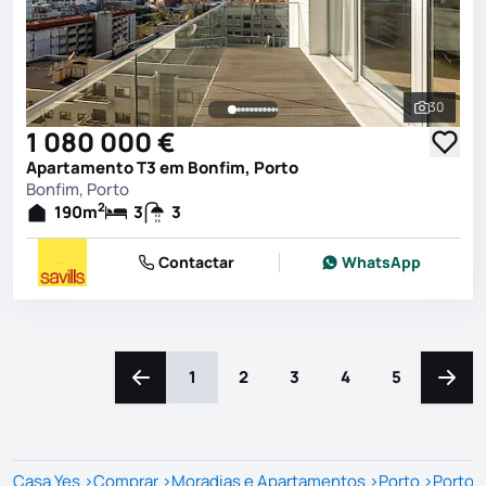
30
Ver toda
1 080 000 €
Apartamento T3 em Bonfim, Porto
Bonfim, Porto
2
190
m
3
3
Contactar
WhatsApp
1
2
3
4
5
Navegação para a esquerda
Naveg
Casa Yes
>
Comprar
>
Moradias e Apartamentos
>
Porto
>
Porto