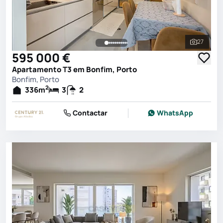
27
Ver toda
595 000 €
Apartamento T3 em Bonfim, Porto
Bonfim, Porto
2
336
m
3
2
Contactar
WhatsApp