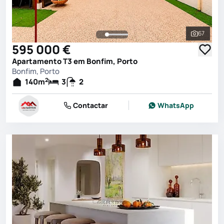
67
Ver toda
595 000 €
Apartamento T3 em Bonfim, Porto
Bonfim, Porto
2
140
m
3
2
Contactar
WhatsApp