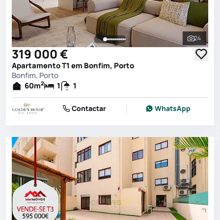
24
Ver toda
319 000 €
Apartamento T1 em Bonfim, Porto
Bonfim, Porto
2
60
m
1
1
Contactar
WhatsApp