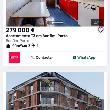
20
Ver toda
279 000 €
Apartamento T3 em Bonfim, Porto
Bonfim, Porto
2
99
m
3
1
Contactar
WhatsApp