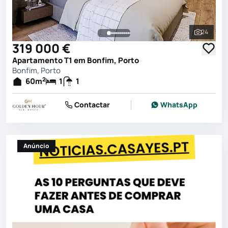
24
Ver toda
319 000 €
Apartamento T1 em Bonfim, Porto
Bonfim, Porto
2
60
m
1
1
Contactar
WhatsApp
Anúncio