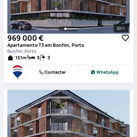
13
Ver toda
969 000 €
Apartamento T3 em Bonfim, Porto
Bonfim, Porto
2
151
m
3
3
Contactar
WhatsApp