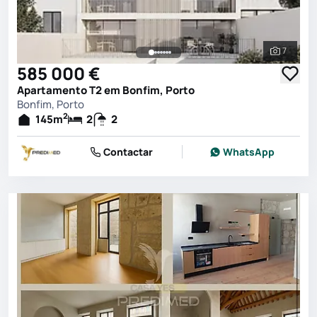
7
Ver toda
585 000 €
Apartamento T2 em Bonfim, Porto
Bonfim, Porto
2
145
m
2
2
Contactar
WhatsApp