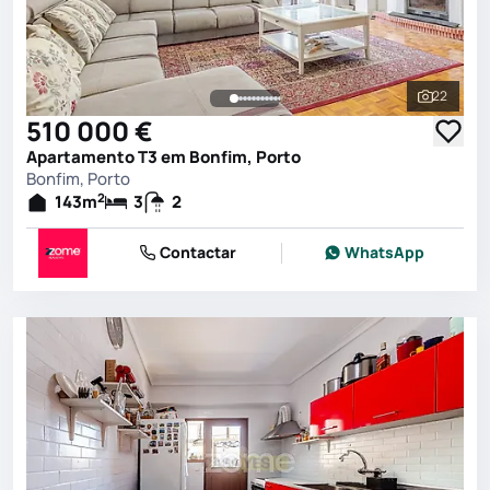
22
Ver toda
510 000 €
Apartamento T3 em Bonfim, Porto
Bonfim, Porto
2
143
m
3
2
Contactar
WhatsApp