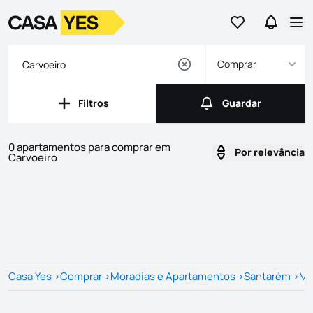
Ir para os favor
Ir para 
Logo
Ir para a homepage
Abr
Comprar
Filtros
Guardar
Filtros
Guardar
0 apartamentos para comprar em
Por relevância
Carvoeiro
Imóveis
Lista de Imóveis
Casa Yes
>
Comprar
>
Moradias e Apartamentos
>
Santarém
>
Ma