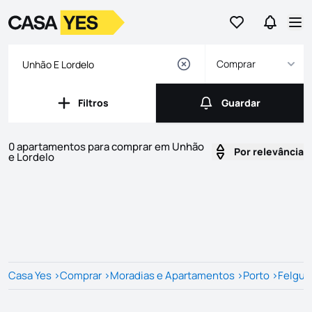
Ir para os favor
Ir para 
Logo
Ir para a homepage
Abr
Comprar
Filtros
Guardar
Filtros
Guardar
0 apartamentos para comprar em Unhão
Por relevância
e Lordelo
Imóveis
Lista de Imóveis
Casa Yes
>
Comprar
>
Moradias e Apartamentos
>
Porto
>
Felgue