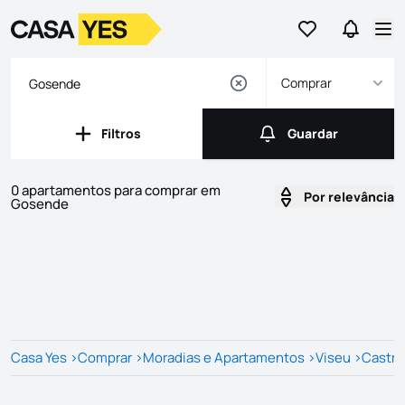
Ir para os favor
Ir para 
Logo
Ir para a homepage
Abr
Comprar
Filtros
Guardar
Filtros
Guardar
0 apartamentos para comprar em
Por relevância
Gosende
Imóveis
Lista de Imóveis
Casa Yes
>
Comprar
>
Moradias e Apartamentos
>
Viseu
>
Castro