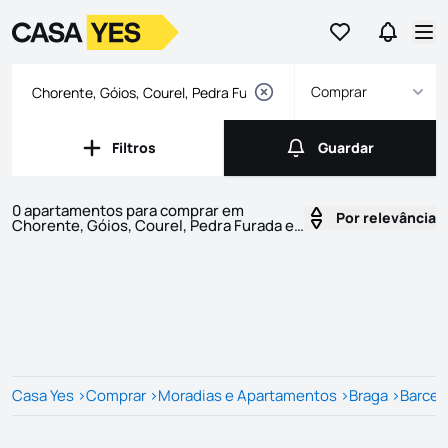
Ir para os favor
Ir para 
Logo
Ir para a homepage
Abr
Comprar
Filtros
Guardar
Filtros
Guardar
0 apartamentos para comprar em
Por relevância
Chorente, Góios, Courel, Pedra Furada e
Gueral
Imóveis
Lista de Imóveis
Casa Yes
>
Comprar
>
Moradias e Apartamentos
>
Braga
>
Barcel