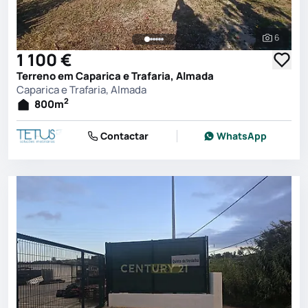
6
Ver toda
1 100 €
Terreno em Caparica e Trafaria, Almada
Caparica e Trafaria, Almada
2
800
m
Contactar
WhatsApp