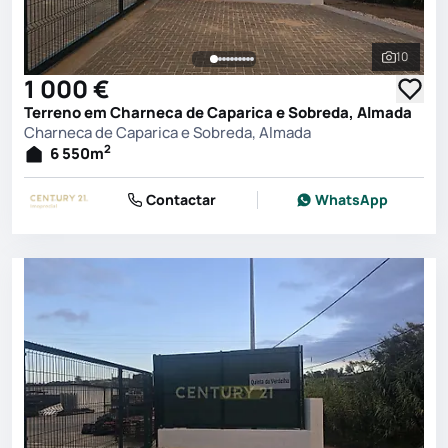
10
Ver toda
1 000 €
Terreno em Charneca de Caparica e Sobreda, Almada
Charneca de Caparica e Sobreda, Almada
2
6 550
m
Contactar
WhatsApp