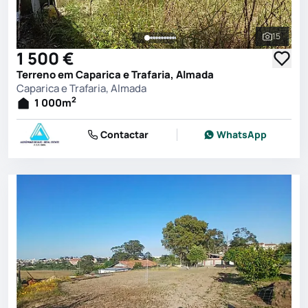
15
Ver toda
1 500 €
Terreno em Caparica e Trafaria, Almada
Caparica e Trafaria, Almada
2
1 000
m
Contactar
WhatsApp