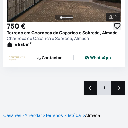
12
Ver toda
750 €
Terreno em Charneca de Caparica e Sobreda, Almada
Charneca de Caparica e Sobreda, Almada
2
6 550
m
Contactar
WhatsApp
1
Navegação para a e
Naveg
Casa Yes
>
Arrendar
>
Terrenos
>
Setúbal
>
Almada