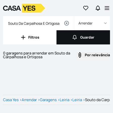
Ir para os favor
Ir para 
Logo
Ir para a homepage
Abr
Arrendar
Filtros
Guardar
Filtros
Guardar
0 garagens para arrendar em Souto da
Por relevância
Carpalhosa e Ortigosa
Imóveis
Lista de Imóveis
Casa Yes
>
Arrendar
>
Garagens
>
Leiria
>
Leiria
>
Souto da Carpal