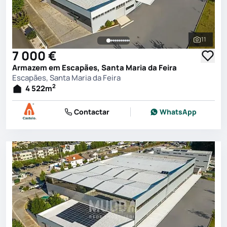
11
Ver toda
7 000 €
Armazem em Escapães, Santa Maria da Feira
Escapães, Santa Maria da Feira
2
4 522
m
Contactar
WhatsApp