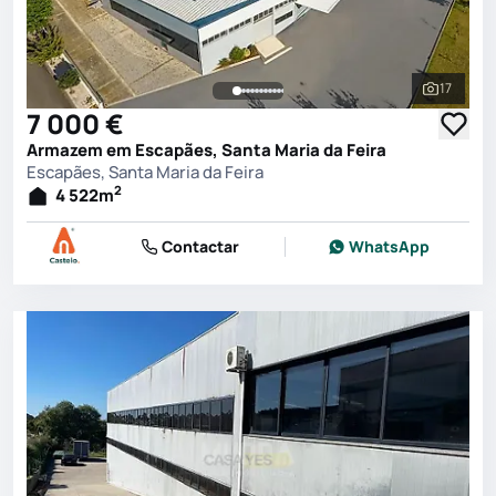
17
Ver toda
7 000 €
Armazem em Escapães, Santa Maria da Feira
Escapães, Santa Maria da Feira
2
4 522
m
Contactar
WhatsApp