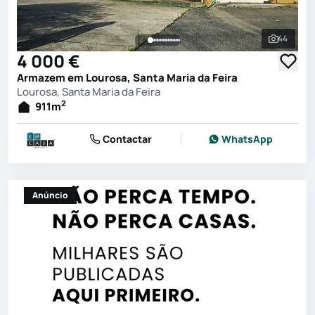
44
Ver toda
4 000 €
Armazem em Lourosa, Santa Maria da Feira
Lourosa, Santa Maria da Feira
2
911
m
Contactar
WhatsApp
Anúncio