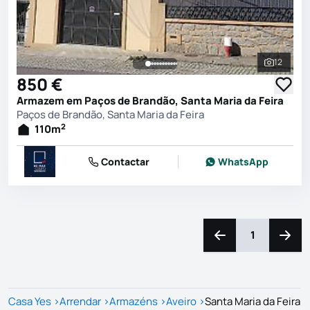
12
Ver toda
850 €
Armazem em Paços de Brandão, Santa Maria da Feira
Paços de Brandão, Santa Maria da Feira
2
110
m
Contactar
WhatsApp
1
Navegação para a e
Naveg
Casa Yes
>
Arrendar
>
Armazéns
>
Aveiro
>
Santa Maria da Feira