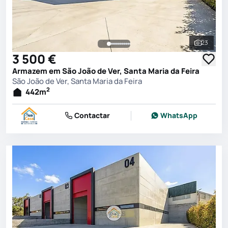
23
Ver toda
3 500 €
Armazem em São João de Ver, Santa Maria da Feira
São João de Ver, Santa Maria da Feira
2
442
m
Contactar
WhatsApp