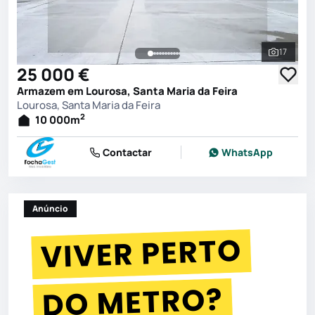
17
Ver toda
25 000 €
Armazem em Lourosa, Santa Maria da Feira
Lourosa, Santa Maria da Feira
2
10 000
m
Contactar
WhatsApp
Anúncio