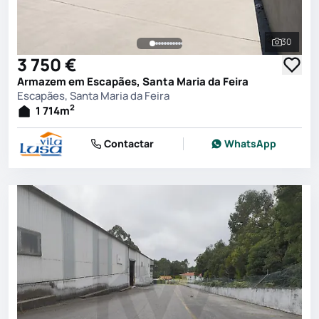
30
Ver toda
3 750 €
Armazem em Escapães, Santa Maria da Feira
Escapães, Santa Maria da Feira
2
1 714
m
Contactar
WhatsApp