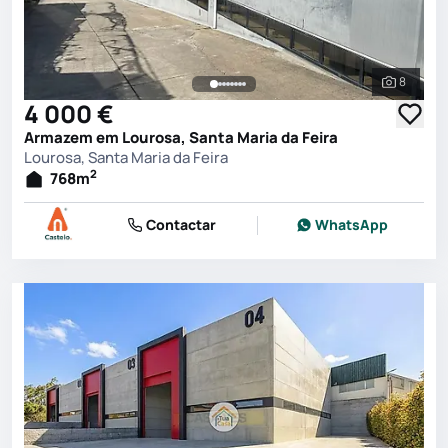
8
Ver toda
4 000 €
Armazem em Lourosa, Santa Maria da Feira
Lourosa, Santa Maria da Feira
2
768
m
Contactar
WhatsApp