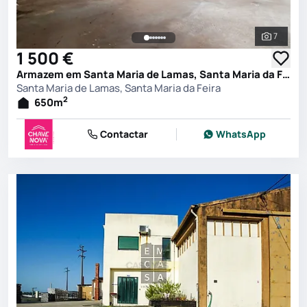
7
Ver toda
1 500 €
Armazem em Santa Maria de Lamas, Santa Maria da Feira
Santa Maria de Lamas, Santa Maria da Feira
2
650
m
Contactar
WhatsApp