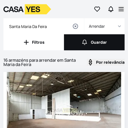
Ir para os favor
Ir para 
Logo
Ir para a homepage
Abr
Arrendar
Filtros
Guardar
Filtros
Guardar
16 armazéns para arrendar em Santa
Por relevância
Maria da Feira
Imóveis
Lista de Imóveis