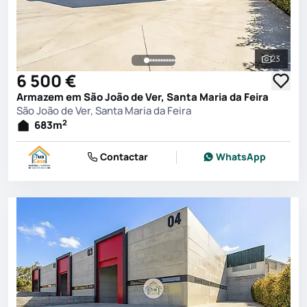
23
Ver toda
6 500 €
Armazem em São João de Ver, Santa Maria da Feira
São João de Ver, Santa Maria da Feira
2
683
m
Contactar
WhatsApp