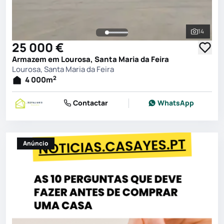
14
Ver toda
25 000 €
Armazem em Lourosa, Santa Maria da Feira
Lourosa, Santa Maria da Feira
2
4 000
m
Contactar
WhatsApp
Anúncio