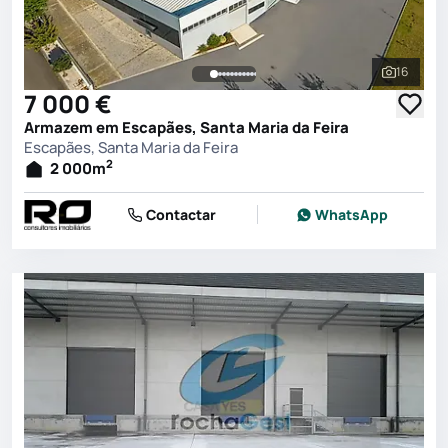
16
Ver toda
7 000 €
Armazem em Escapães, Santa Maria da Feira
Escapães, Santa Maria da Feira
2
2 000
m
Contactar
WhatsApp