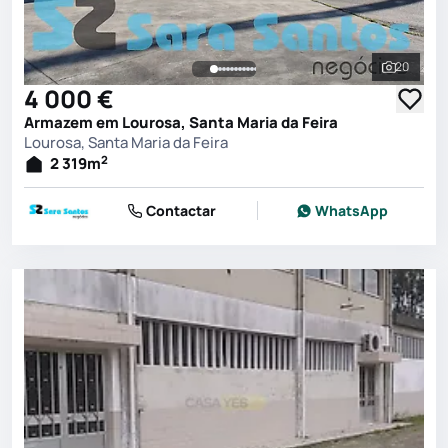
20
Ver toda
4 000 €
Armazem em Lourosa, Santa Maria da Feira
Lourosa, Santa Maria da Feira
2
2 319
m
Contactar
WhatsApp