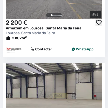
15
Ver toda
2 200 €
Armazem em Lourosa, Santa Maria da Feira
Lourosa, Santa Maria da Feira
2
2 802
m
Contactar
WhatsApp