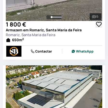
15
Ver toda
1 800 €
Armazem em Romariz, Santa Maria da Feira
Romariz, Santa Maria da Feira
2
650
m
Contactar
WhatsApp