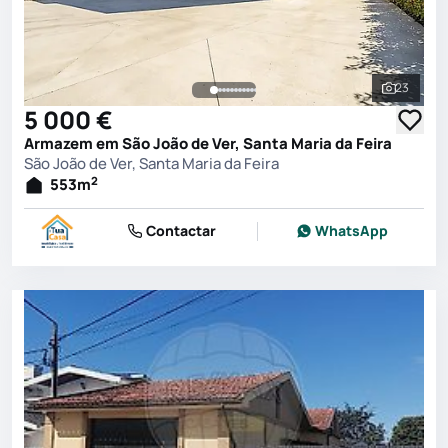
23
Ver toda
5 000 €
Armazem em São João de Ver, Santa Maria da Feira
São João de Ver, Santa Maria da Feira
2
553
m
Contactar
WhatsApp