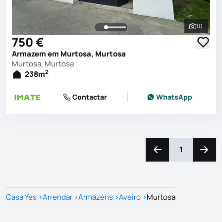
10
Ver toda
750 €
Armazem em Murtosa, Murtosa
Murtosa, Murtosa
2
238
m
Contactar
WhatsApp
1
Navegação para a e
Naveg
Casa Yes
>
Arrendar
>
Armazéns
>
Aveiro
>
Murtosa