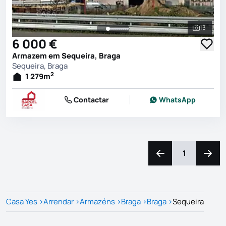
13
Ver toda
6 000 €
Armazem em Sequeira, Braga
Sequeira, Braga
2
1 279
m
Contactar
WhatsApp
1
Navegação para a e
Naveg
Casa Yes
>
Arrendar
>
Armazéns
>
Braga
>
Braga
>
Sequeira