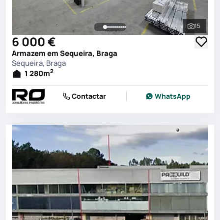
15
Ver toda
6 000 €
Armazem em Sequeira, Braga
Sequeira, Braga
2
1 280
m
Contactar
WhatsApp