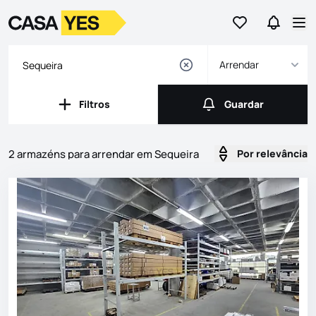
Ir para os favor
Ir para 
Logo
Ir para a homepage
Abr
Arrendar
Filtros
Guardar
Filtros
Guardar
2 armazéns para arrendar em Sequeira
Por relevância
Imóveis
Lista de Imóveis