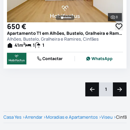
8
Ver toda
650 €
Apartamento T1 em Alhões, Bustelo, Gralheira e Ramires, Cinfães
Alhões, Bustelo, Gralheira e Ramires, Cinfães
2
41
m
1
1
Contactar
WhatsApp
1
Navegação para a e
Naveg
Casa Yes
>
Arrendar
>
Moradias e Apartamentos
>
Viseu
>
Cinfãe