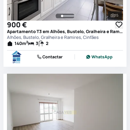
15
Ver toda
900 €
Apartamento T3 em Alhões, Bustelo, Gralheira e Ramires, Cinfães
Alhões, Bustelo, Gralheira e Ramires, Cinfães
2
140
m
3
2
Contactar
WhatsApp