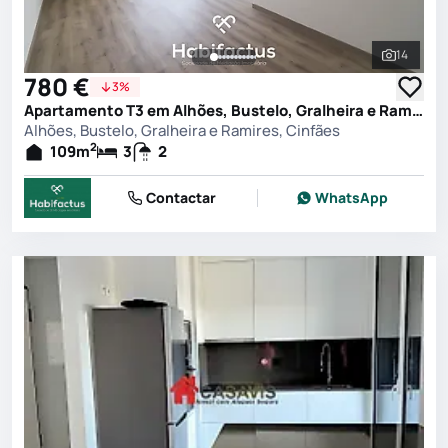
14
Ver toda
780 €
3%
Apartamento T3 em Alhões, Bustelo, Gralheira e Ramires, Cinfães
Alhões, Bustelo, Gralheira e Ramires, Cinfães
2
109
m
3
2
Contactar
WhatsApp