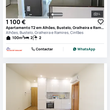
14
Ver toda
1 100 €
Apartamento T2 em Alhões, Bustelo, Gralheira e Ramires, Cinfães
Alhões, Bustelo, Gralheira e Ramires, Cinfães
2
100
m
2
2
Contactar
WhatsApp