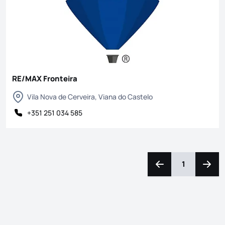
RE/MAX Fronteira
Vila Nova de Cerveira, Viana do Castelo
+351 251 034 585
1
Navegação para a e
Naveg