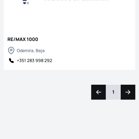
RE/MAX 1000
Odemira, Beja
+351 283 998 292
1
Navegação para a e
Naveg