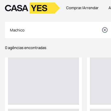
Comprar/Arrendar
A
Logo
Ir para a homepage
0 agências encontradas
Imóveis
Lista de Agências