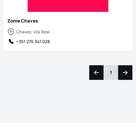
Zome Chaves
Chaves, Vila Real
+351 276 341 028
1
Navegação para a e
Naveg