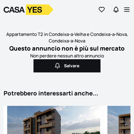
Vai ai preferiti
Vai a Ric
Logo
Vai alla homepage
Apr
Appartamento T2 in Condeixa-a-Velha e Condeixa-a-Nova,
Condeixa-a-Nova
Questo annuncio non è più sul mercato
Non perdere nessun altro annuncio
Salvare
Salvare
Potrebbero interessarti anche...