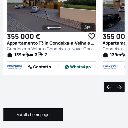
16
Vedi tutte le foto
355 000 €
355 00
Appartamento T3 in Condeixa-a-Velha e Condeixa-a-Nova, Condeixa-a-Nova
Condeixa-a-Velha e Condeixa-a-Nova, Condeixa-a-Nova
2
2
139
m
3
2
139
m
Contatto
WhatsApp
Naviga a s
Navi
Vai alla homepage
Vai alla homepage