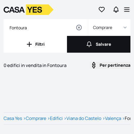
Vai ai preferiti
Vai a Ric
Logo
Vai alla homepage
Apr
Comprare
Filtri
Salvare
Filtri
Salvare
0 edifici in vendita in Fontoura
Per pertinenza
Annunci
Elenco delle inserzioni
Casa Yes
>
Comprare
>
Edifici
>
Viana do Castelo
>
Valença
>
Fon