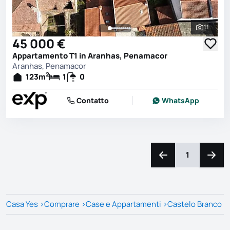
11
Vedi tutt
45 000 €
Appartamento T1 in Aranhas, Penamacor
Aranhas, Penamacor
2
123
m
1
0
Contatto
WhatsApp
1
Naviga a sinistra
Navig
Casa Yes
>
Comprare
>
Case e Appartamenti
>
Castelo Branco
>