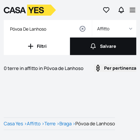
Vai ai preferiti
Vai a Ric
Logo
Vai alla homepage
Apr
Affitto
Filtri
Salvare
Filtri
Salvare
0 terre in affitto in Póvoa de Lanhoso
Per pertinenza
Annunci
Elenco delle inserzioni
Casa Yes
>
Affitto
>
Terre
>
Braga
>
Póvoa de Lanhoso