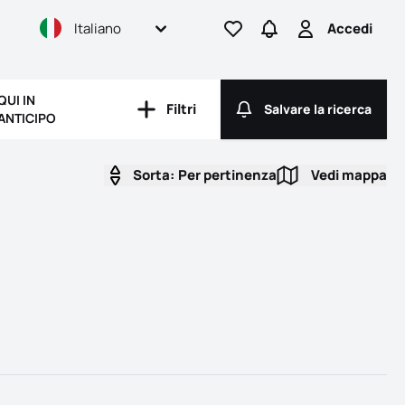
Italiano
Accedi
Vai ai preferiti
Vai a Ricerca
Accedi
QUI IN
Filtri
Salvare la ricerca
Filtri
Salvare la ricerc
ANTICIPO
Sorta:
Per pertinenza
Vedi mappa
Vedi mapp