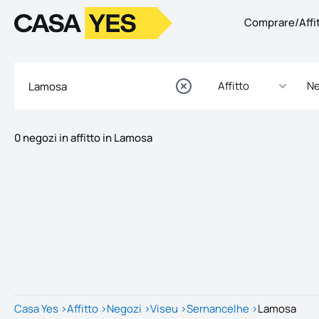
Comprare/Affi
Logo
Vai alla homepage
Affitto
Ne
0 negozi in affitto in Lamosa
Annunci
Elenco delle inserzioni
Casa Yes
>
Affitto
>
Negozi
>
Viseu
>
Sernancelhe
>
Lamosa