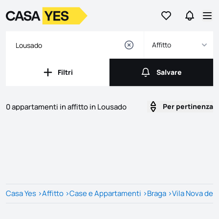
Vai ai preferiti
Vai a Ric
Logo
Vai alla homepage
Apr
Affitto
Filtri
Salvare
Filtri
Salvare
0 appartamenti in affitto in Lousado
Per pertinenza
Annunci
Elenco delle inserzioni
Casa Yes
>
Affitto
>
Case e Appartamenti
>
Braga
>
Vila Nova de 