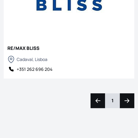
RE/MAX BLISS
Cadaval, Lisboa
+351 262 696 204
1
Naviga a sinistra
Navig