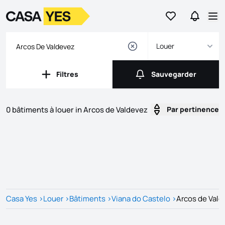
Aller aux favori
Aller da
Logo
Aller à la page d’accueil
Ouv
Louer
Filtres
Sauvegarder
Filtres
Sauvegarder
0 bâtiments à louer in Arcos de Valdevez
Par pertinence
Listes
Liste des annonces
Casa Yes
>
Louer
>
Bâtiments
>
Viana do Castelo
>
Arcos de Val