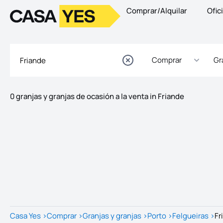
Comprar/Alquilar
Ofic
Logotipo
Ir a la página de inicio
Comprar
Gr
0 granjas y granjas de ocasión a la venta in Friande
Listados
Lista de listados
Casa Yes
>
Comprar
>
Granjas y granjas
>
Porto
>
Felgueiras
>
Fr