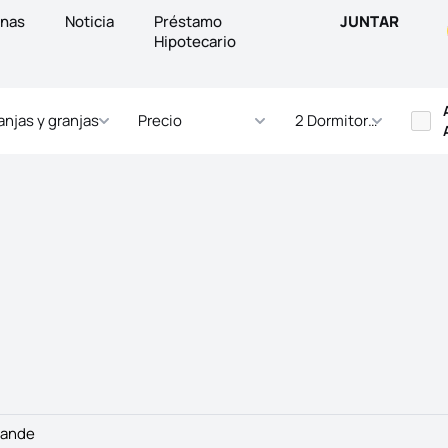
inas
Noticia
Préstamo
JUNTAR
Hipotecario
anjas y granjas
Precio
2 Dormitorios - ... Dor
iande