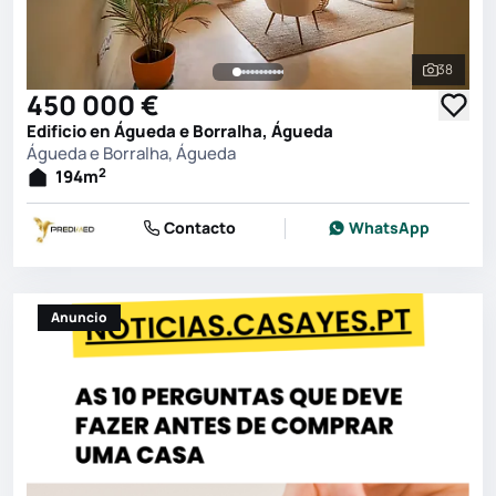
38
Ver toda
450 000 €
Edificio en Águeda e Borralha, Águeda
Águeda e Borralha, Águeda
2
194
m
Contacto
WhatsApp
Anuncio