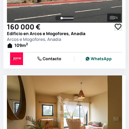
24
Ver toda
160 000 €
Edificio en Arcos e Mogofores, Anadia
Arcos e Mogofores, Anadia
2
109
m
Contacto
WhatsApp