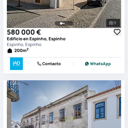
3
Ver toda
580 000 €
Edificio en Espinho, Espinho
Espinho, Espinho
2
200
m
Contacto
WhatsApp