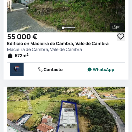
16
Ver toda
55 000 €
Edificio en Macieira de Cambra, Vale de Cambra
Macieira de Cambra, Vale de Cambra
2
672
m
Contacto
WhatsApp