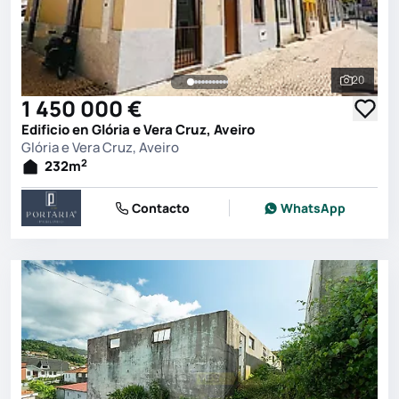
20
Ver toda
1 450 000 €
Edificio en Glória e Vera Cruz, Aveiro
Glória e Vera Cruz, Aveiro
2
232
m
Contacto
WhatsApp