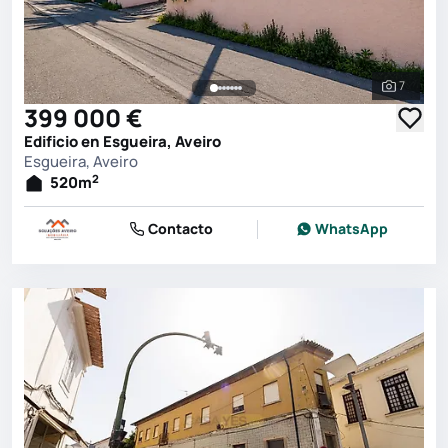
7
Ver toda
399 000 €
Edificio en Esgueira, Aveiro
Esgueira, Aveiro
2
520
m
Contacto
WhatsApp