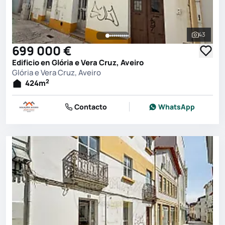
43
Ver toda
699 000 €
Edificio en Glória e Vera Cruz, Aveiro
Glória e Vera Cruz, Aveiro
2
424
m
Contacto
WhatsApp