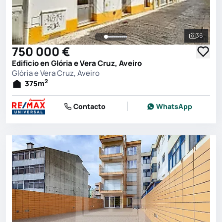
36
Ver toda
750 000 €
Edificio en Glória e Vera Cruz, Aveiro
Glória e Vera Cruz, Aveiro
2
375
m
Contacto
WhatsApp