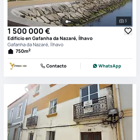
3
Ver toda
1 500 000 €
Edificio en Gafanha da Nazaré, Ílhavo
Gafanha da Nazaré, Ílhavo
2
750
m
Contacto
WhatsApp