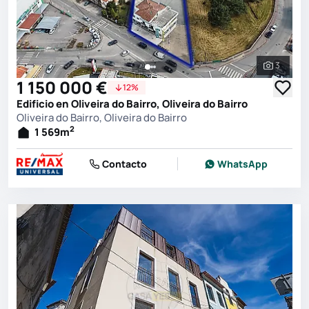
3
Ver toda
1 150 000 €
12%
Edificio en Oliveira do Bairro, Oliveira do Bairro
Oliveira do Bairro, Oliveira do Bairro
2
1 569
m
Contacto
WhatsApp