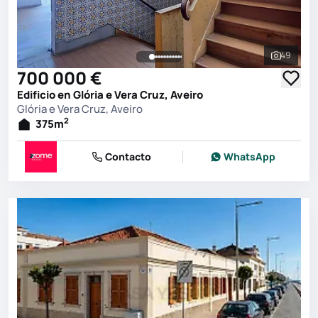
49
Ver toda
700 000 €
Edificio en Glória e Vera Cruz, Aveiro
Glória e Vera Cruz, Aveiro
2
375
m
Contacto
WhatsApp