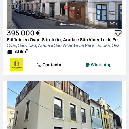
18
Ver toda
395 000 €
Edificio en Ovar, São João, Arada e São Vicente de Pereira Jusã, Ovar
Ovar, São João, Arada e São Vicente de Pereira Jusã, Ovar
2
338
m
Contacto
WhatsApp