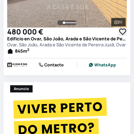
36
Ver toda
480 000 €
Edificio en Ovar, São João, Arada e São Vicente de Pereira Jusã, Ovar
Ovar, São João, Arada e São Vicente de Pereira Jusã, Ovar
2
845
m
Contacto
WhatsApp
Anuncio