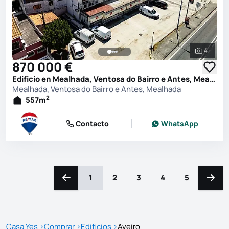
4
Ver toda
870 000 €
Edificio en Mealhada, Ventosa do Bairro e Antes, Mealhada
Mealhada, Ventosa do Bairro e Antes, Mealhada
2
557
m
Contacto
WhatsApp
1
2
3
4
5
Navega a la izquierda
Naveg
Casa Yes
>
Comprar
>
Edificios
>
Aveiro