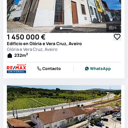
16
Ver toda
1 450 000 €
Edificio en Glória e Vera Cruz, Aveiro
Glória e Vera Cruz, Aveiro
2
232
m
Contacto
WhatsApp