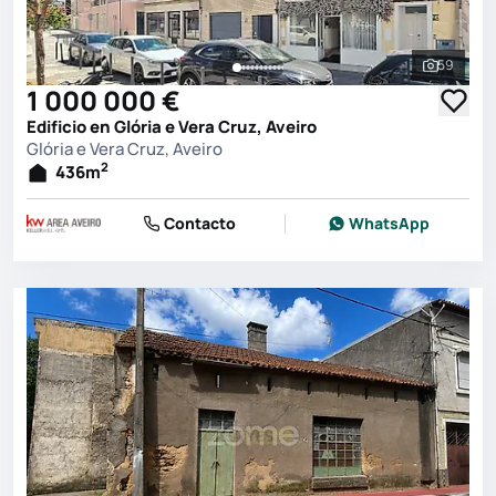
59
Ver toda
1 000 000 €
Edificio en Glória e Vera Cruz, Aveiro
Glória e Vera Cruz, Aveiro
2
436
m
Contacto
WhatsApp