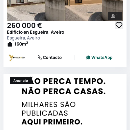
1
Ver toda
260 000 €
Edificio en Esgueira, Aveiro
Esgueira, Aveiro
2
160
m
Contacto
WhatsApp
Anuncio