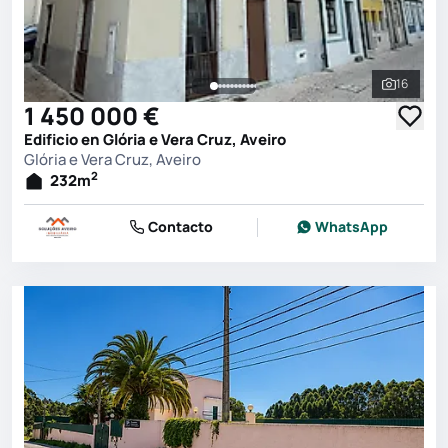
16
Ver toda
1 450 000 €
Edificio en Glória e Vera Cruz, Aveiro
Glória e Vera Cruz, Aveiro
2
232
m
Contacto
WhatsApp