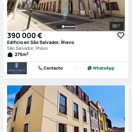
17
Ver toda
390 000 €
Edificio en São Salvador, Ílhavo
São Salvador, Ílhavo
2
275
m
Contacto
WhatsApp