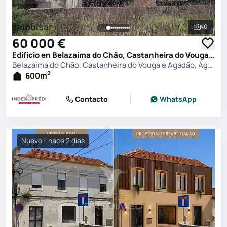
Impulsar
40
Ver toda
60 000 €
Edificio en Belazaima do Chão, Castanheira do Vouga e Agadão, Águeda
Belazaima do Chão, Castanheira do Vouga e Agadão, Águeda
2
600
m
Contacto
WhatsApp
Nuevo - hace 2 días