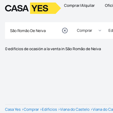
Comprar/Alquilar
Ofic
Logotipo
Ir a la página de inicio
Comprar
Ed
0 edificios de ocasión a la venta in São Romão de Neiva
Listados
Lista de listados
Casa Yes
>
Comprar
>
Edificios
>
Viana do Castelo
>
Viana do Ca