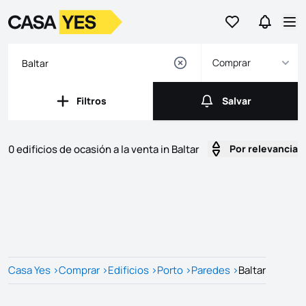
Ir a favoritos
Ir a bús
Logotipo
Ir a la página de inicio
Abr
Comprar
Filtros
Salvar
Filtros
Salvar
0 edificios de ocasión a la venta in Baltar
Por relevancia
Listados
Lista de listados
Casa Yes
>
Comprar
>
Edificios
>
Porto
>
Paredes
>
Baltar