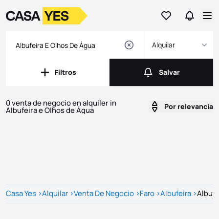
Ir a favoritos
Ir a bús
Logotipo
Ir a la página de inicio
Abr
Alquilar
Filtros
Salvar
Filtros
Salvar
0 venta de negocio en alquiler in
Por relevancia
Albufeira e Olhos de Água
Listados
Lista de listados
Casa Yes
>
Alquilar
>
Venta De Negocio
>
Faro
>
Albufeira
>
Albufe