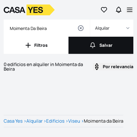
Ir a favoritos
Ir a bús
Logotipo
Ir a la página de inicio
Abr
Alquilar
Filtros
Salvar
Filtros
Salvar
0 edificios en alquiler in Moimenta da
Por relevancia
Beira
Listados
Lista de listados
Casa Yes
>
Alquilar
>
Edificios
>
Viseu
>
Moimenta da Beira