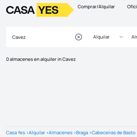
Comprar/Alquilar
Ofic
Logotipo
Ir a la página de inicio
Alquilar
Al
0 almacenes en alquiler in Cavez
Listados
Lista de listados
Casa Yes
>
Alquilar
>
Almacenes
>
Braga
>
Cabeceiras de Basto