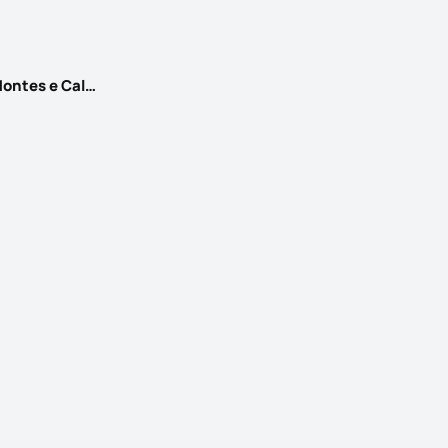
Alhandra, São João dos Montes e Calhandriz