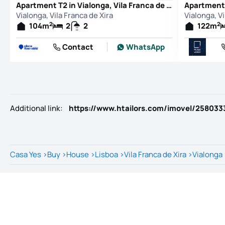
Apartment T2 in Vialonga, Vila Franca de Xira
Vialonga, Vila Franca de Xira
Vialonga, Vi
2
2
104
m
2
2
122
m
Contact
WhatsApp
Additional link
:
https://www.htailors.com/imovel/258033
Casa Yes
>
Buy
>
House
>
Lisboa
>
Vila Franca de Xira
>
Vialonga