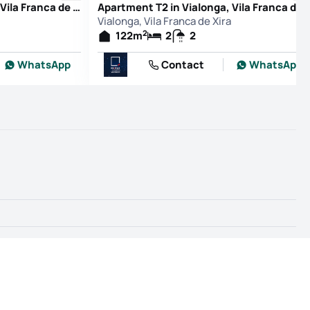
Apartment T2 in Vialonga, Vila Franca de Xira
Apartment T2 in Vialonga, Vila F
Vialonga, Vila Franca de Xira
2
122
m
2
2
WhatsApp
Contact
WhatsApp