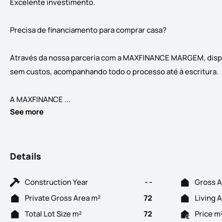
Excelente investimento.
Precisa de financiamento para comprar casa?
Através da nossa parceria com a MAXFINANCE MARGEM, dispon
sem custos, acompanhando todo o processo até à escritura.
Moradia localizada na Granja de Alpriate e
A MAXFINANCE ...
See more
Details
Construction Year
- -
Gross A
Private Gross Area m²
72
Living 
Total Lot Size m²
72
Price m