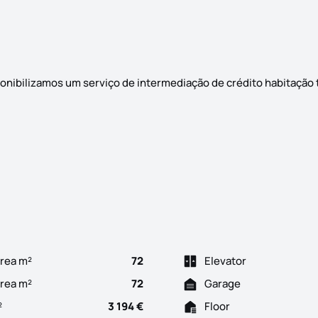
ibilizamos um serviço de intermediação de crédito habitação
m Vialonga. Localizada em zona residencial e sossegada. Trans
rea m²
72
Elevator
Area m²
72
Garage
²
3 194 €
Floor