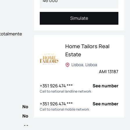
Simulate
Simulate
 totalmente
Home Tailors Real
Estate
portes, restauração e comércio nas imediações. Conta com 2 qua
Lisboa, Lisboa
AMI 13187
+351 926 474 ***
See number
Call to national landline network
+351 926 474 ***
See number
No
Call to national mobile network
No
- -