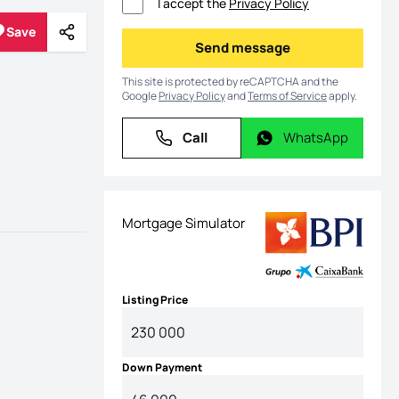
I accept the
Privacy Policy
Save
Share
Save
Send message
Send message
This site is protected by reCAPTCHA and the
Google
Privacy Policy
and
Terms of Service
apply.
Call
WhatsApp
Call
WhatsApp
Mortgage Simulator
Listing Price
Down Payment