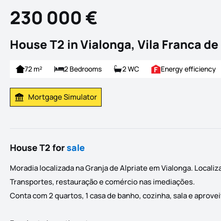
230 000 €
House T2 in Vialonga, Vila Franca de
72 m²
2 Bedrooms
2 WC
Energy efficiency
Mortgage Simulator
Calculate Mortgage Payment
House T2 for
sale
Moradia localizada na Granja de Alpriate em Vialonga. Locali
Transportes, restauração e comércio nas imediações.
Conta com 2 quartos, 1 casa de banho, cozinha, sala e aprove