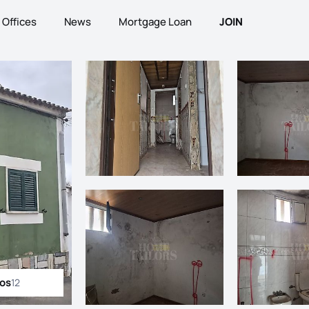
Offices
News
Mortgage Loan
JOIN
tos
12
ll photos