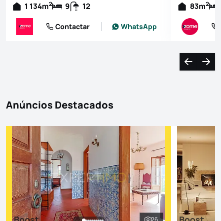
2
2
1 134
m
9
12
83
m
Contactar
WhatsApp
Navegação
Nave
Anúncios Destacados
Boost
Boost
26