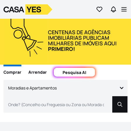
Ir para os favor
Ir para 
Logo
Ir para a homepage
Abr
Casas, Moradias e Apartamentos para Comprar e Arrendar em
CENTENAS DE AGÊNCIAS
IMOBILIÁRIAS PUBLICAM
MILHARES DE IMÓVEIS AQUI
PRIMEIRO!
Comprar
Arrendar
Pesquisa AI
Moradias e Apartamentos
Pesqu