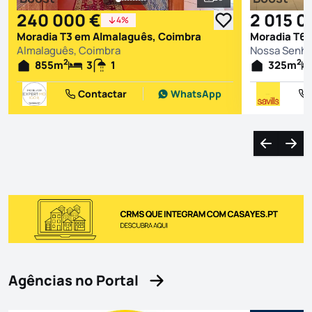
Ver todas as fotografi
240 000 €
2 015 0
4%
Moradia T3 em Almalaguês, Coimbra
Almalaguês, Coimbra
2
2
855
m
3
1
325
m
Contactar
WhatsApp
Navegação
Nave
Agências no Portal