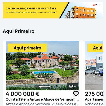
Aqui Primeiro
Aqui primeiro
Aqui p
54
Ver todas as fotografi
4 000 000 €
275 00
Quinta T9 em Antas e Abade de Vermoim, Vila Nova de Famalicão
Antas e Abade de Vermoim, Vila Nova de Famalicão
Rabo de Peix