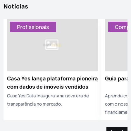
Notícias
Profissionais
Compr
Casa Yes lança plataforma pioneira
Guia para
com dados de imóveis vendidos
Casa Yes Data inaugura uma nova era de
Aprenda com
transparência no mercado.
com o nosso 
financiament
negociação e