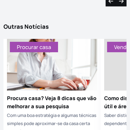
Navegação
Nave
Outras Notícias
Procurar casa
Vende
Procura casa? Veja 8 dicas que vão
Como dist
melhorar a sua pesquisa
útil e ár
Com uma boa estratégia e algumas técnicas
Saber disting
simples pode aproximar-se da casa certa
dependente 